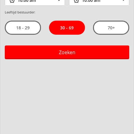
Leeftijd bestuurder:
30 - 69
18 - 29
70+
Zoeken