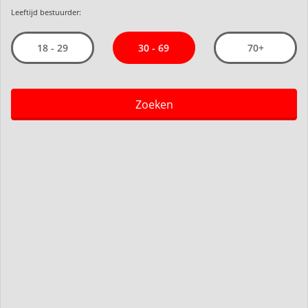
Leeftijd bestuurder:
30 - 69
18 - 29
70+
Zoeken