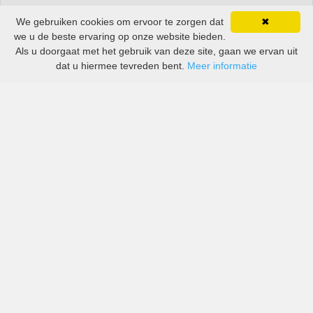
We gebruiken cookies om ervoor te zorgen dat
✖
we u de beste ervaring op onze website bieden.
Als u doorgaat met het gebruik van deze site, gaan we ervan uit
dat u hiermee tevreden bent.
Meer informatie
Huur All-inclusive - Prijzen van zowel grote als kleine
autoverhuurders in Belas