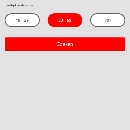
Leeftijd bestuurder:
30 - 69
18 - 29
70+
Zoeken